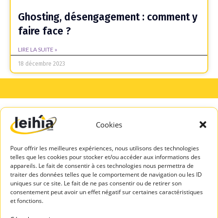
Ghosting, désengagement : comment y
faire face ?
LIRE LA SUITE »
18 décembre 2023
Cookies
A PROPOS
SERVICES
DE LEIHIA
TALENTS
Pour offrir les meilleures expériences, nous utilisons des technologies
Mentions légales
Espace Candidats
telles que les cookies pour stocker et/ou accéder aux informations des
Politique de
appareils. Le fait de consentir à ces technologies nous permettra de
Leihia – Bilan de
confidentialité
traiter des données telles que le comportement de navigation ou les ID
compétences
uniques sur ce site. Le fait de ne pas consentir ou de retirer son
Blog Leihia
consentement peut avoir un effet négatif sur certaines caractéristiques
Leihia – Coaching
Leihia recrute
et fonctions.
des candidats
Témoignages
ASSISTAN