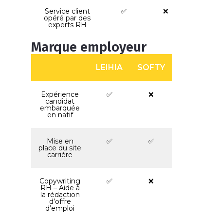
Service client
✅
❌
opéré par des
experts RH
Marque employeur
LEIHIA
SOFTY
Expérience
✅
❌
candidat
embarquée
en natif
Mise en
✅
✅
place du site
carrière
Copywriting
✅
❌
RH – Aide à
la rédaction
d’offre
d’emploi