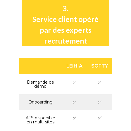
3.
Service client opéré
par des experts
recrutement
LEIHIA
SOFTY
Demande de
✅
✅
démo
Onboarding
✅
✅
ATS disponible
✅
✅
en multi-sites