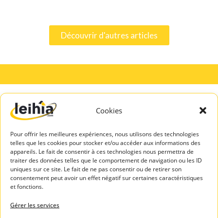
Découvrir d'autres articles
Cookies
A PROPOS
SERVICES
DE LEIHIA
TALENTS
Pour offrir les meilleures expériences, nous utilisons des technologies
Mentions légales
Espace Candidats
telles que les cookies pour stocker et/ou accéder aux informations des
Politique de
appareils. Le fait de consentir à ces technologies nous permettra de
Leihia – Bilan de
confidentialité
traiter des données telles que le comportement de navigation ou les ID
compétences
uniques sur ce site. Le fait de ne pas consentir ou de retirer son
Blog Leihia
consentement peut avoir un effet négatif sur certaines caractéristiques
Leihia – Coaching
Leihia recrute
et fonctions.
des candidats
Témoignages
ASSISTAN
Gérer les services
clients
CE