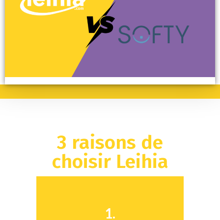
3 raisons de
choisir Leihia
1.