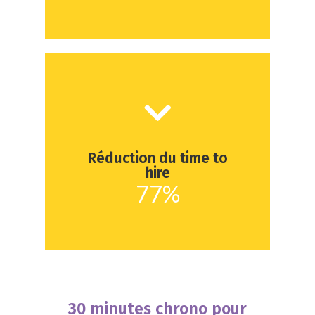
Demandez votre démo
Réduction du time to
employeur
hire
améliorer votre marque
77%
Si vous souhaitez
30 minutes chrono pour