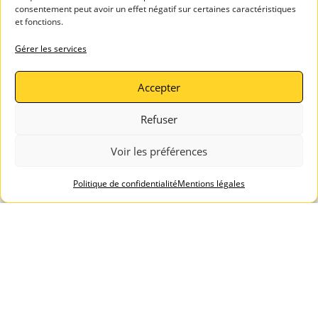
consentement peut avoir un effet négatif sur certaines caractéristiques
et fonctions.
A PROPOS
Gérer les services
SERVICES
DE LEIHIA
TALENTS
Mentions légales
Accepter
Espace Candidats
Politique de
Leihia – Bilan de
confidentialité
Refuser
compétences
Blog Leihia
Leihia – Coaching
Voir les préférences
Leihia recrute
des candidats
Témoignages
ASSISTAN
Politique de confidentialité
Mentions légales
clients
CE
Contactez-
nous
sitemaps
robots.txt