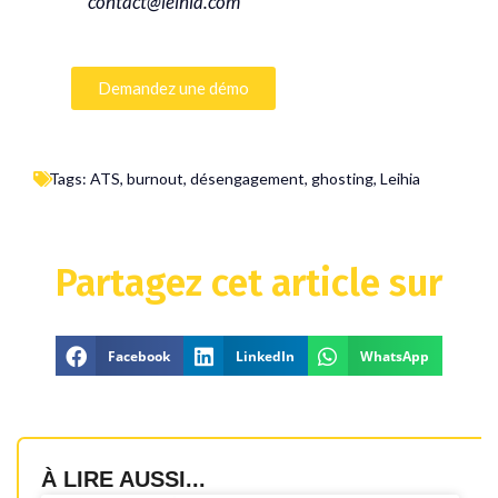
contact@leihia.com
Demandez une démo
Tags:
ATS
,
burnout
,
désengagement
,
ghosting
,
Leihia
Partagez cet article sur
Facebook
LinkedIn
WhatsApp
À LIRE AUSSI...