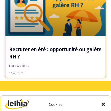
Recruter en été : opportunité ou galère
RH ?
LIRE LA SUITE »
17 juin 2025
Cookies
A PROPOS
SERVICES
DE LEIHIA