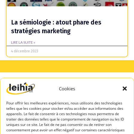
La sémiologie : atout phare des
stratégies marketing
LIRE LA SUITE »
4 décembre 2023
Cookies
A PROPOS
SERVICES
DE LEIHIA
TALENTS
Pour offrir les meilleures expériences, nous utilisons des technologies
Mentions légales
Espace Candidats
telles que les cookies pour stocker et/ou accéder aux informations des
Politique de
appareils. Le fait de consentir à ces technologies nous permettra de
Leihia – Bilan de
confidentialité
traiter des données telles que le comportement de navigation ou les ID
compétences
uniques sur ce site. Le fait de ne pas consentir ou de retirer son
Blog Leihia
consentement peut avoir un effet négatif sur certaines caractéristiques
Leihia – Coaching