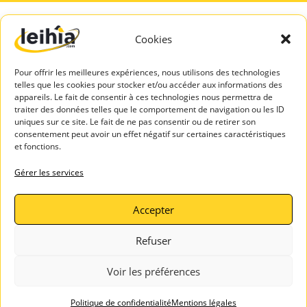
Cookies
A PROPOS
SERVICES
DE LEIHIA
TALENTS
Pour offrir les meilleures expériences, nous utilisons des technologies
Mentions légales
Espace Candidats
telles que les cookies pour stocker et/ou accéder aux informations des
Politique de
appareils. Le fait de consentir à ces technologies nous permettra de
Leihia – Bilan de
confidentialité
traiter des données telles que le comportement de navigation ou les ID
compétences
uniques sur ce site. Le fait de ne pas consentir ou de retirer son
Blog Leihia
consentement peut avoir un effet négatif sur certaines caractéristiques
Leihia – Coaching
Leihia recrute
et fonctions.
des candidats
Témoignages
ASSISTAN
Gérer les services
clients
CE
Contactez-
Accepter
nous
Refuser
Voir les préférences
sitemaps
robots.txt
Politique de confidentialité
Mentions légales