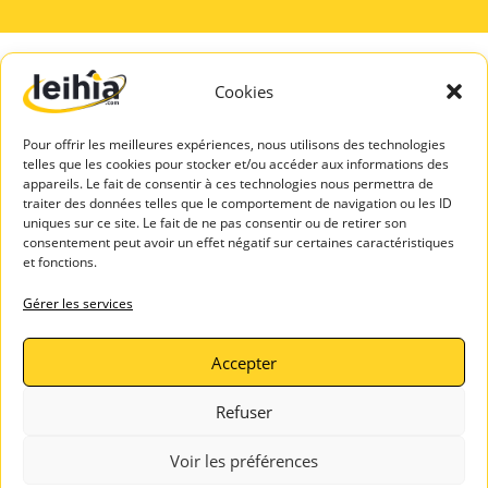
Cookies
A PROPOS
SERVICES
DE LEIHIA
TALENTS
Pour offrir les meilleures expériences, nous utilisons des technologies
Mentions légales
Espace Candidats
telles que les cookies pour stocker et/ou accéder aux informations des
Politique de
appareils. Le fait de consentir à ces technologies nous permettra de
Leihia – Bilan de
confidentialité
traiter des données telles que le comportement de navigation ou les ID
compétences
uniques sur ce site. Le fait de ne pas consentir ou de retirer son
Blog Leihia
consentement peut avoir un effet négatif sur certaines caractéristiques
Leihia – Coaching
Leihia recrute
et fonctions.
des candidats
Témoignages
ASSISTAN
Gérer les services
clients
CE
Contactez-
Accepter
nous
Refuser
Voir les préférences