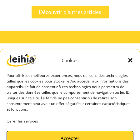
Découvrir d'autres articles
Cookies
A PROPOS
SERVICES
DE LEIHIA
TALENTS
Pour offrir les meilleures expériences, nous utilisons des technologies
Mentions légales
Espace Candidats
telles que les cookies pour stocker et/ou accéder aux informations des
Politique de
appareils. Le fait de consentir à ces technologies nous permettra de
Leihia – Bilan de
confidentialité
traiter des données telles que le comportement de navigation ou les ID
compétences
uniques sur ce site. Le fait de ne pas consentir ou de retirer son
Blog Leihia
consentement peut avoir un effet négatif sur certaines caractéristiques
Leihia – Coaching
Leihia recrute
et fonctions.
des candidats
Témoignages
ASSISTAN
Gérer les services
clients
CE
Contactez-
Accepter
nous