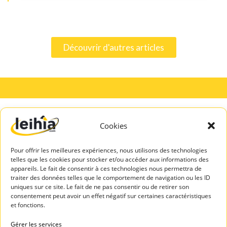
Découvrir d'autres articles
Cookies
A PROPOS
SERVICES
DE LEIHIA
TALENTS
Pour offrir les meilleures expériences, nous utilisons des technologies
Mentions légales
Espace Candidats
telles que les cookies pour stocker et/ou accéder aux informations des
Politique de
appareils. Le fait de consentir à ces technologies nous permettra de
Leihia – Bilan de
confidentialité
traiter des données telles que le comportement de navigation ou les ID
compétences
uniques sur ce site. Le fait de ne pas consentir ou de retirer son
Blog Leihia
consentement peut avoir un effet négatif sur certaines caractéristiques
Leihia – Coaching
Leihia recrute
et fonctions.
des candidats
Témoignages
ASSISTAN
Gérer les services