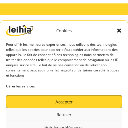
Cookies
A PROPOS
SERVICES
DE LEIHIA
TALENTS
Pour offrir les meilleures expériences, nous utilisons des technologies
Mentions légales
Espace Candidats
telles que les cookies pour stocker et/ou accéder aux informations des
Politique de
appareils. Le fait de consentir à ces technologies nous permettra de
Leihia – Bilan de
confidentialité
traiter des données telles que le comportement de navigation ou les ID
compétences
uniques sur ce site. Le fait de ne pas consentir ou de retirer son
Blog Leihia
consentement peut avoir un effet négatif sur certaines caractéristiques
Leihia – Coaching
Leihia recrute
et fonctions.
des candidats
Témoignages
ASSISTAN
Gérer les services
clients
CE
Contactez-
Accepter
nous
Refuser
Voir les préférences