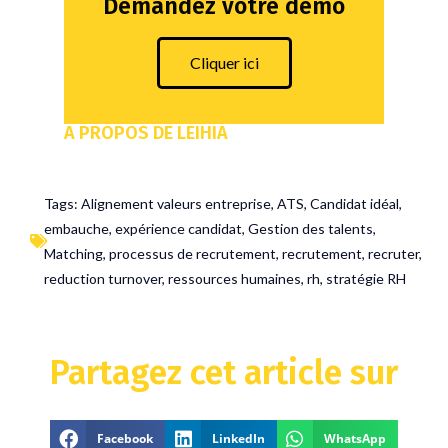
Demandez votre démo
Cliquer ici
A PROPOS DE LEIHIA
Tags:
Alignement valeurs entreprise
,
ATS
,
Candidat idéal
,
embauche
,
expérience candidat
,
Gestion des talents
,
Matching
,
processus de recrutement
,
recrutement
,
recruter
,
reduction turnover
,
ressources humaines
,
rh
,
stratégie RH
Partagez cet article sur
Facebook
LinkedIn
WhatsApp