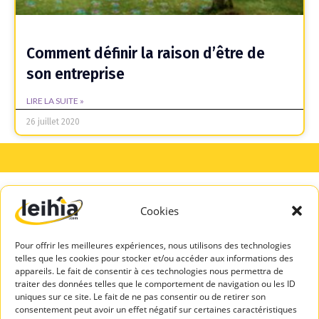
Comment définir la raison d’être de
son entreprise
LIRE LA SUITE »
26 juillet 2020
Cookies
A PROPOS
SERVICES
DE LEIHIA
TALENTS
Pour offrir les meilleures expériences, nous utilisons des technologies
Mentions légales
Espace Candidats
telles que les cookies pour stocker et/ou accéder aux informations des
Politique de
appareils. Le fait de consentir à ces technologies nous permettra de
Leihia – Bilan de
confidentialité
traiter des données telles que le comportement de navigation ou les ID
compétences
uniques sur ce site. Le fait de ne pas consentir ou de retirer son
Blog Leihia
consentement peut avoir un effet négatif sur certaines caractéristiques
Leihia – Coaching