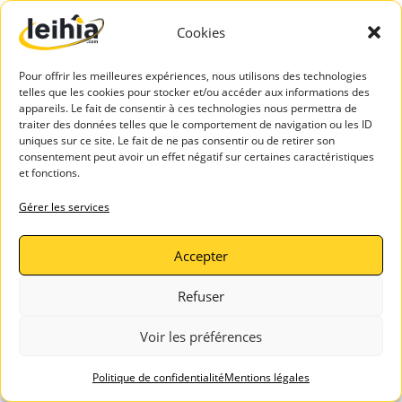
Un travail qui nous rendrait 100%
Cookies
heureux sur tous les plans est donc
Pour offrir les meilleures expériences, nous utilisons des technologies
envisageable pour tous ?
telles que les cookies pour stocker et/ou accéder aux informations des
appareils. Le fait de consentir à ces technologies nous permettra de
traiter des données telles que le comportement de navigation ou les ID
Bien sûr ! Certains – et j’en fais partie ! –
uniques sur ce site. Le fait de ne pas consentir ou de retirer son
consentement peut avoir un effet négatif sur certaines caractéristiques
cochent toutes les cases, c’est donc que
et fonctions.
c’est possible. Par contre, il faut selon moi
Gérer les services
renoncer à un modèle idéal, qui
Accepter
s’appliquerait à tous. Les
entreprises
libérées
, le management bienveillant,
Refuser
la
coopérative
: certains tentent de nous
Voir les préférences
vendre le bonheur au travail comme une
Politique de confidentialité
Mentions légales
formule magique. Mais chaque mode