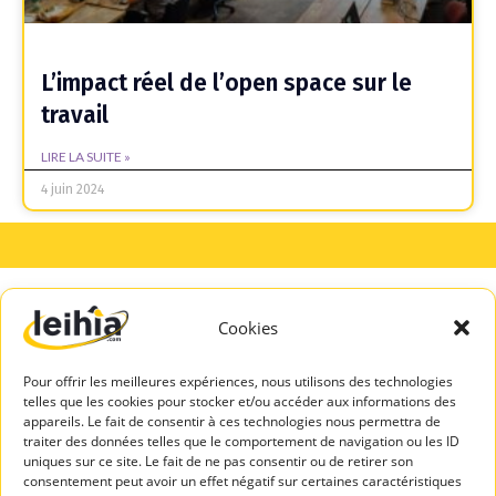
L’impact réel de l’open space sur le
travail
LIRE LA SUITE »
4 juin 2024
Cookies
A PROPOS
SERVICES
DE LEIHIA
TALENTS
Pour offrir les meilleures expériences, nous utilisons des technologies
Mentions légales
Espace Candidats
telles que les cookies pour stocker et/ou accéder aux informations des
Politique de
appareils. Le fait de consentir à ces technologies nous permettra de
Leihia – Bilan de
confidentialité
traiter des données telles que le comportement de navigation ou les ID
compétences
uniques sur ce site. Le fait de ne pas consentir ou de retirer son
Blog Leihia
consentement peut avoir un effet négatif sur certaines caractéristiques
Leihia – Coaching