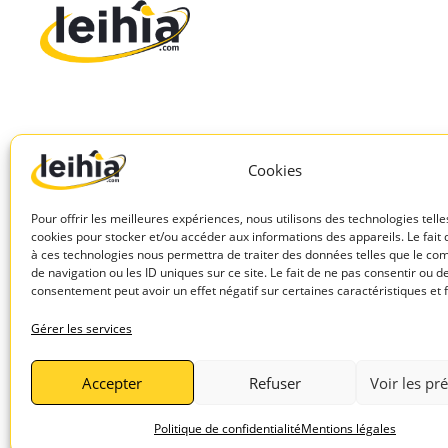
Teamtailor VS Leihia
Jobaffinity VS Leihia
Flatchr VS Leihia
Beetween VS Leihia
Cookies
Recruitee VS Leihia
Pour offrir les meilleures expériences, nous utilisons des technologies telle
We recruit VS Leihia
cookies pour stocker et/ou accéder aux informations des appareils. Le fait 
à ces technologies nous permettra de traiter des données telles que le c
Comparateur ATS : Softy vs Leihia
de navigation ou les ID uniques sur ce site. Le fait de ne pas consentir ou de
Comparateur ATS : Taleez vs Leihia
consentement peut avoir un effet négatif sur certaines caractéristiques et 
Gérer les services
Accepter
Refuser
Voir les pr
Politique de confidentialité
Mentions légales