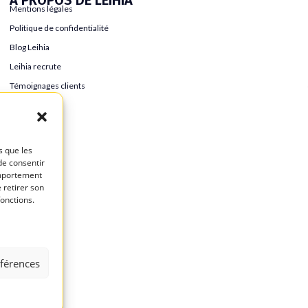
Mentions légales
Politique de confidentialité
Blog Leihia
Leihia recrute
Témoignages clients
s que les
de consentir
omportement
 retirer son
fonctions.
éférences