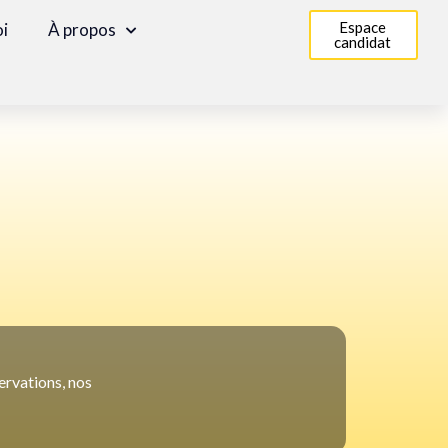
Espace
oi
À propos
candidat
ervations, nos