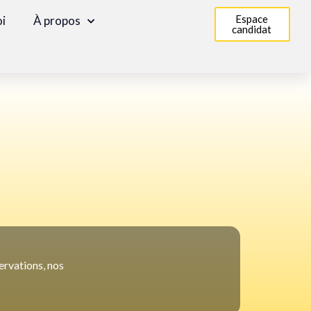
Espace
oi
À propos
candidat
ervations, nos