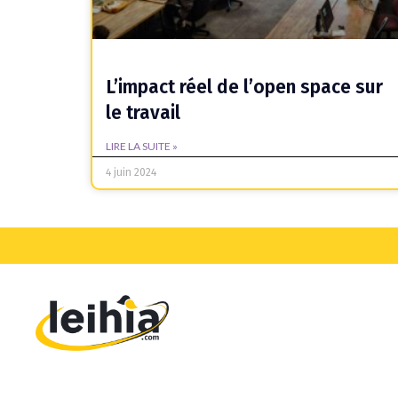
L’impact réel de l’open space sur
le travail
LIRE LA SUITE »
4 juin 2024
Teamtailor VS Leihia
Jobaffinity VS Leihia