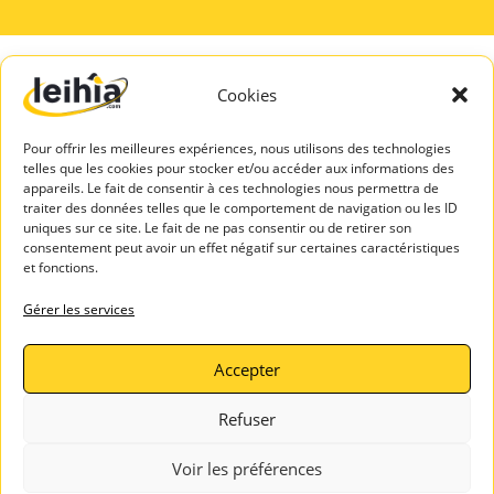
Cookies
A PROPOS
SERVICES
DE LEIHIA
TALENTS
Pour offrir les meilleures expériences, nous utilisons des technologies
Mentions légales
Espace Candidats
telles que les cookies pour stocker et/ou accéder aux informations des
Politique de
appareils. Le fait de consentir à ces technologies nous permettra de
Leihia – Bilan de
confidentialité
traiter des données telles que le comportement de navigation ou les ID
compétences
uniques sur ce site. Le fait de ne pas consentir ou de retirer son
Blog Leihia
consentement peut avoir un effet négatif sur certaines caractéristiques
Leihia – Coaching
Leihia recrute
et fonctions.
des candidats
Témoignages
ASSISTAN
Gérer les services
clients
CE
Contactez-
Accepter
nous
Refuser
Voir les préférences