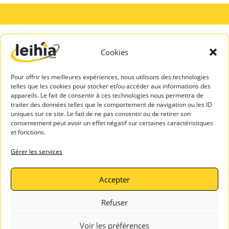
Cookies
A PROPOS
SERVICES
DE LEIHIA
TALENTS
Pour offrir les meilleures expériences, nous utilisons des technologies
Mentions légales
Espace Candidats
telles que les cookies pour stocker et/ou accéder aux informations des
Politique de
appareils. Le fait de consentir à ces technologies nous permettra de
Leihia – Bilan de
confidentialité
traiter des données telles que le comportement de navigation ou les ID
compétences
uniques sur ce site. Le fait de ne pas consentir ou de retirer son
Blog Leihia
consentement peut avoir un effet négatif sur certaines caractéristiques
Leihia – Coaching
Leihia recrute
et fonctions.
des candidats
Témoignages
ASSISTAN
Gérer les services
clients
CE
Contactez-
Accepter
nous
Refuser
Voir les préférences