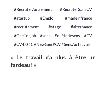
#RecruterAutrement #RecruterSansCV
#startup #Emploi #madeinfrance
#recrutement #stage #alternance
#OseTonjob #sens #quêtedesens #CV
#CV4.0 #CVNewGen #CV #SensAuTravail
« Le travail n’a plus à être un
fardeau ! »