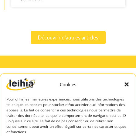
Découvrir d'autres articles
A PROPOS
SERVICES
DE LEIHIA
TALENTS
Mentions légales
Cookies
Espace Candidats
Politique de
Leihia – Bilan de
confidentialité
Pour offrir les meilleures expériences, nous utilisons des technologies
compétences
telles que les cookies pour stocker et/ou accéder aux informations des
Blog Leihia
Leihia – Coaching
appareils. Le fait de consentir à ces technologies nous permettra de
Leihia recrute
des candidats
traiter des données telles que le comportement de navigation ou les ID
uniques sur ce site. Le fait de ne pas consentir ou de retirer son
Témoignages
ASSISTAN
consentement peut avoir un effet négatif sur certaines caractéristiques
clients
CE
et fonctions.
Contactez-