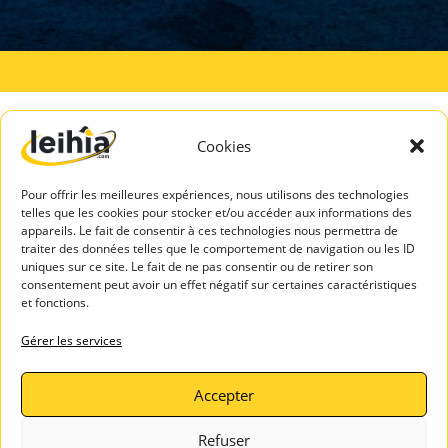
A PROPOS
SERVICES
DE LEIHIA
TALENTS
Mentions légales
Espace Candidats
Politique de
Leihia – Bilan de
Cookies
confidentialité
compétences
Blog Leihia
Leihia – Coaching
Pour offrir les meilleures expériences, nous utilisons des technologies
Leihia recrute
des candidats
telles que les cookies pour stocker et/ou accéder aux informations des
appareils. Le fait de consentir à ces technologies nous permettra de
Témoignages
ASSISTAN
traiter des données telles que le comportement de navigation ou les ID
clients
CE
uniques sur ce site. Le fait de ne pas consentir ou de retirer son
Contactez-
consentement peut avoir un effet négatif sur certaines caractéristiques
nous
et fonctions.
Gérer les services
Accepter
sitemaps
robots.txt
Refuser