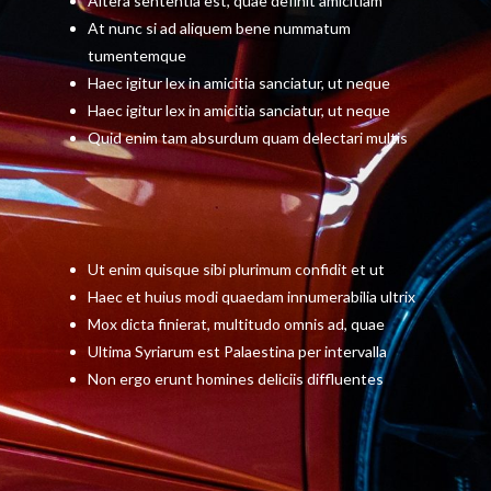
Haec igitur lex in amicitia sanciatur, ut neque
Quid enim tam absurdum quam delectari multis
Ut enim quisque sibi plurimum confidit et ut
Haec et huius modi quaedam innumerabilia ultrix
Mox dicta finierat, multitudo omnis ad, quae
Ultima Syriarum est Palaestina per intervalla
Non ergo erunt homines deliciis diffluentes
Etenim si attendere diligenter, existimare vere de
omni hac causa volueritis, sic constituetis, iudices,
nec descensurum quemquam ad hanc
accusationem fuisse, cui, utrum vellet, liceret, nec,