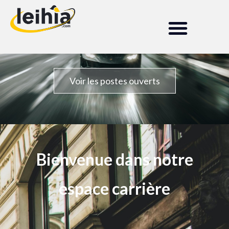
augente
nocte adulta
Voir les postes ouverts
Bienvenue dans notre
espace carrière