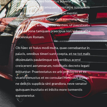
tumentemque ideo honestus advena salutatum
introieris, primitus tamquam exoptatus suscipieris
et interrogatus multa coactusque mentiri,
miraberis numquam antea visus summatem virum
tenuem te sic enixius observantem, ut paeniteat
ob haec bona tamquam praecipua non vidisse ante
decennium Romam.
Ob haec et huius modi multa, quae cernebantur in
paucis, omnibus timeri sunt coepta. et ne tot malis
dissimulatis paulatimque serpentibus acervi
crescerent aerumnarum, nobilitatis decreto legati
mittuntur: Praetextatus ex urbi praefecto et ex
vicario Venustus et ex consulari Minervius oraturi,
ne delictis supplicia sint grandiora, neve senator
quisquam inusitato et inlicito more tormentis
exponeretur.