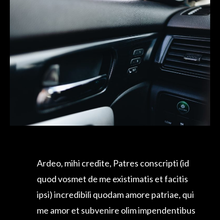
Ardeo, mihi credite, Patres conscripti (id
quod vosmet de me existimatis et facitis
ipsi) incredibili quodam amore patriae, qui
me amor et subvenire olim impendentibus
periculis maximis cum dimicatione capitis,
et rursum, cum omnia tela undique esse
intenta in patriam viderem, subire coegit