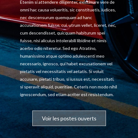
cum descendisset, quicquam habiturum spei
fuisse, nisi alicuius intolerabili libidine et nimis
acerbo odio niteretur. Sed ego Atratino,
humanissimo atque optimo adulescenti meo
necessario, ignosco, qui habet excusationem vel
pietatis vel necessitatis vel aetatis. Si voluit
accusare, pietati tribuo, si iussus est, necessitati,
si speravit aliquid, pueritiae. Ceteris non modo nihil
ignoscendum, sed etiam acriter est resistendum.
Voir les postes ouverts