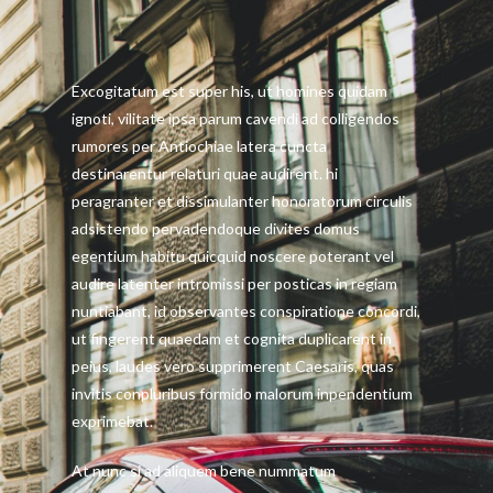
Excogitatum est super his, ut homines quidam
ignoti, vilitate ipsa parum cavendi ad colligendos
rumores per Antiochiae latera cuncta
destinarentur relaturi quae audirent. hi
peragranter et dissimulanter honoratorum circulis
adsistendo pervadendoque divites domus
egentium habitu quicquid noscere poterant vel
audire latenter intromissi per posticas in regiam
nuntiabant, id observantes conspiratione concordi,
ut fingerent quaedam et cognita duplicarent in
peius, laudes vero supprimerent Caesaris, quas
invitis conpluribus formido malorum inpendentium
exprimebat.
At nunc si ad aliquem bene nummatum