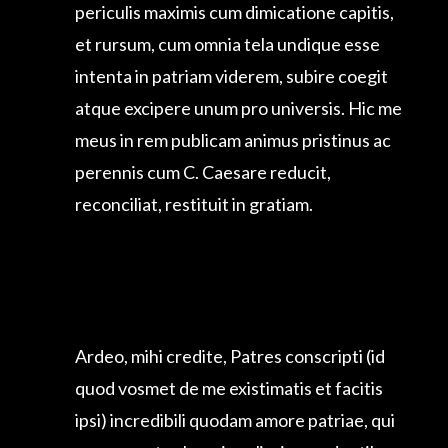
atque excipere unum pro universis. Hic me
meus in rem publicam animus pristinus ac
perennis cum C. Caesare reducit,
reconciliat, restituit in gratiam.
Ardeo, mihi credite, Patres conscripti (id
quod vosmet de me existimatis et facitis
ipsi) incredibili quodam amore patriae, qui
me amor et subvenire olim impendentibus
periculis maximis cum dimicatione capitis,
et rursum, cum omnia tela undique esse