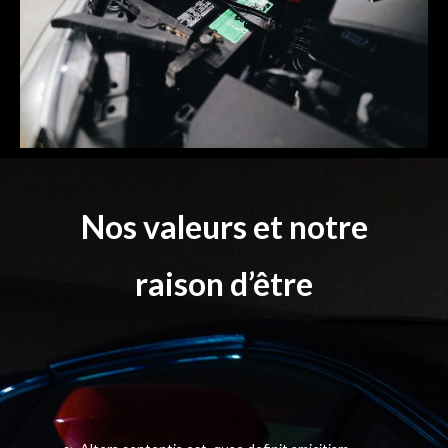
Nos valeurs et notre
raison d’être
Altera sententia est, quae definit amicitiam
At nunc si ad aliquem bene nummatum
tumentemque
Haec igitur lex in amicitia sanciatur, ut neque