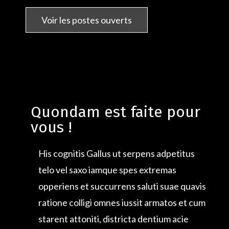
Quondam est faite pour
vous !
His cognitis Gallus ut serpens adpetitus
telo vel saxo iamque spes extremas
opperiens et succurrens saluti suae quavis
ratione colligi omnes iussit armatos et cum
starent attoniti, districta dentium acie
stridens adeste inquit viri fortes mihi
periclitanti vobiscum.