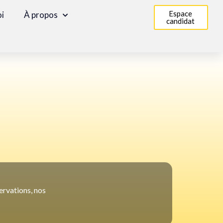
Espace
oi
À propos
candidat
ervations, nos