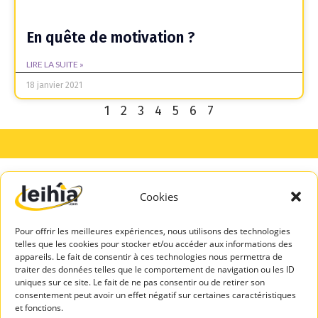
En quête de motivation ?
LIRE LA SUITE »
18 janvier 2021
1
2
3
4
5
6
7
Cookies
A PROPOS
SERVICES
DE LEIHIA
TALENTS
Pour offrir les meilleures expériences, nous utilisons des technologies
Mentions légales
Espace Candidats
telles que les cookies pour stocker et/ou accéder aux informations des
Politique de
appareils. Le fait de consentir à ces technologies nous permettra de
Leihia – Bilan de
confidentialité
traiter des données telles que le comportement de navigation ou les ID
compétences
uniques sur ce site. Le fait de ne pas consentir ou de retirer son
Blog Leihia
consentement peut avoir un effet négatif sur certaines caractéristiques
Leihia – Coaching
Leihia recrute
et fonctions.
des candidats